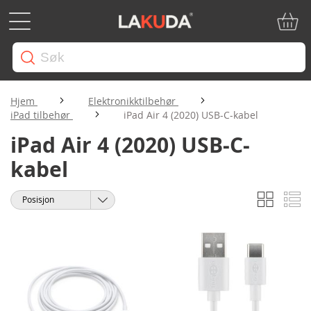
Min ha
Hjem
Elektronikktilbehør
iPad tilbehør
iPad Air 4 (2020) USB-C-kabel
iPad Air 4 (2020) USB-C-
kabel
Rutene
Li
Vise
Sorter
som
etter