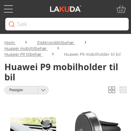
Min ha
Hjem
Elektronikktilbehør
Huawei mobiltilbehør
Huawei P9 tilbehør
Huawei P9 mobilholder til bil
Huawei P9 mobilholder til
bil
Rutene
Li
Vise
Sorter
som
etter