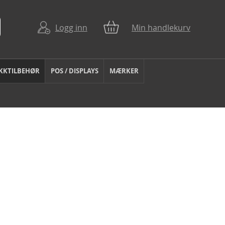
Logg inn
Min handlekurv
KKTILBEHØR
POS / DISPLAYS
MÆRKER