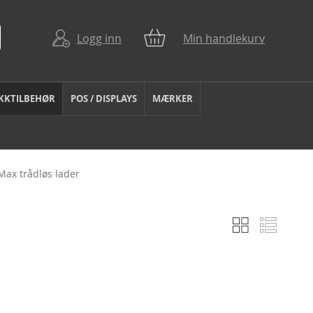
Logg inn
Min handlekurv
KKTILBEHØR
POS / DISPLAYS
MÆRKER
Max trådløs lader
Rutenett
Liste
Vise
som