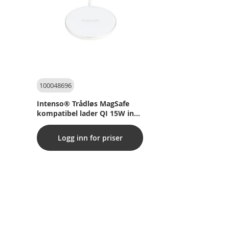
100048696
Intenso® Trådløs MagSafe
kompatibel lader QI 15W inkl.
USB-C kabel og 30W PD/QC
Hurtiglader. Hvit
Logg inn for priser