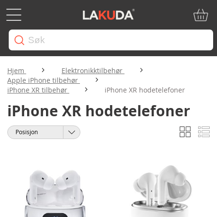
Min ha
Hjem
Elektronikktilbehør
Apple iPhone tilbehør
iPhone XR tilbehør
iPhone XR hodetelefoner
iPhone XR hodetelefoner
Rutene
Li
Vise
Sorter
som
etter