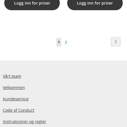
Logg inn for priser
Logg inn for priser
Side
Side
Neste
You're
Side
1
2
currently
reading
page
Vårt team
Velkommen
Kundeservice
Code of Conduct
Instruksjoner og regler