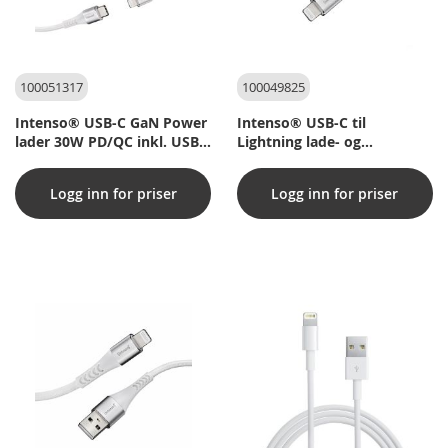
100051317
100049825
Intenso® USB-C GaN Power
Intenso® USB-C til
lader 30W PD/QC inkl. USB-
Lightning lade- og
C til Lightning-kabel
datakabel, 27w/PD/MFI - 1,5
m
Logg inn for priser
Logg inn for priser