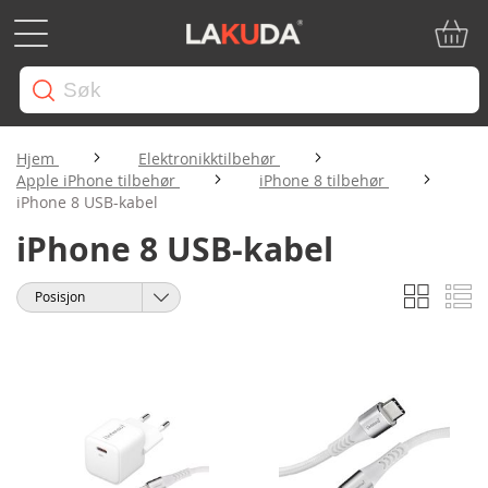
Min ha
Hjem
Elektronikktilbehør
Apple iPhone tilbehør
iPhone 8 tilbehør
iPhone 8 USB-kabel
iPhone 8 USB-kabel
Rutene
Li
Vise
Sorter
som
etter