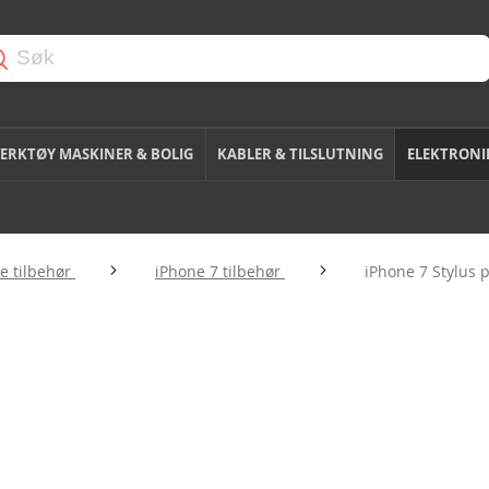
ERKTØY MASKINER & BOLIG
KABLER & TILSLUTNING
ELEKTRONI
e tilbehør
iPhone 7 tilbehør
iPhone 7 Stylus