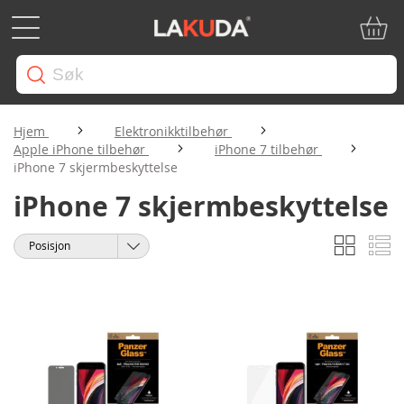
Min ha
Hjem
Elektronikktilbehør
Apple iPhone tilbehør
iPhone 7 tilbehør
iPhone 7 skjermbeskyttelse
iPhone 7 skjermbeskyttelse
Rutene
Li
Vise
Sorter
som
etter