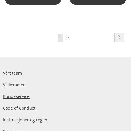
Side
Side
Neste
You're
Side
1
2
currently
reading
page
Vårt team
Velkommen
Kundeservice
Code of Conduct
Instruksjoner og regler