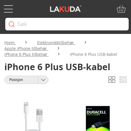
Min ha
Hjem
Elektronikktilbehør
Apple iPhone tilbehør
iPhone 6 Plus tilbehør
iPhone 6 Plus USB-kabel
iPhone 6 Plus USB-kabel
Rutene
Li
Vise
Sorter
som
etter