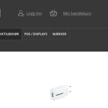
Logg inn
Min handlekurv
KKTILBEHØR
POS / DISPLAYS
MÆRKER