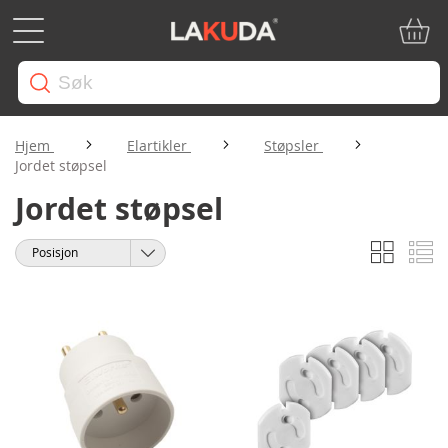
Min ha
Hjem
Elartikler
Støpsler
Jordet støpsel
Jordet støpsel
Rutene
Li
Vise
Sorter
som
etter