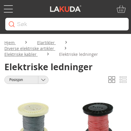
Min ha
Hjem
Elartikler
Diverse elektriske artikler
Elektriske kabler
Elektriske ledninger
Elektriske ledninger
Rutene
Li
Vise
Sorter
som
etter