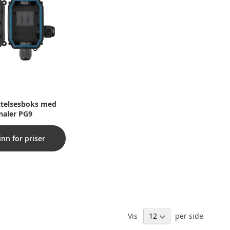
ttelsesboks med
naler PG9
inn for priser
Vis
per side