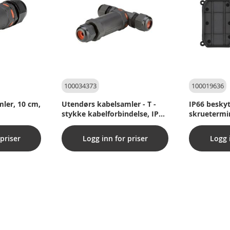
100034373
100019636
ler, 10 cm,
Utendørs kabelsamler - T -
IP66 besky
stykke kabelforbindelse, IP
skruetermi
68
priser
Logg inn for priser
Logg 