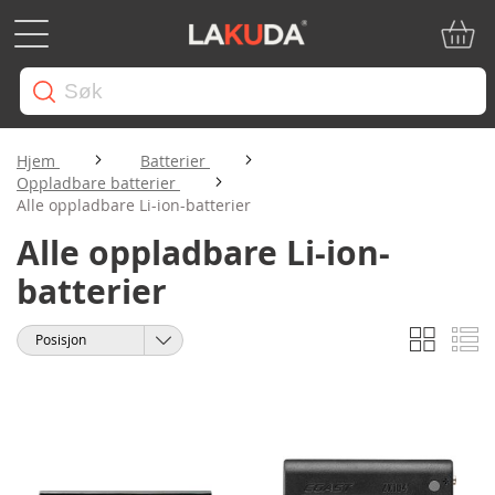
Min ha
Hjem
Batterier
Oppladbare batterier
Alle oppladbare Li-ion-batterier
Alle oppladbare Li-ion-
batterier
Rutene
Li
Vise
Sorter
som
etter