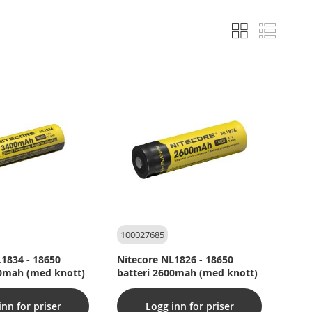
Rutenett
Liste
Vise
som
100027685
1834 - 18650
Nitecore NL1826 - 18650
00mah (med knott)
batteri 2600mah (med knott)
inn for priser
Logg inn for priser