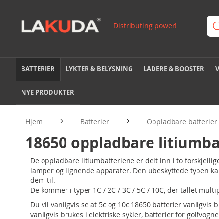
BATTERIER
LYKTER & BELYSNING
LADERE & BOOSTER
V
NYE PRODUKTER
Hjem
Batterier
Oppladbare batterier
18650 oppladbare litiumba
De oppladbare litiumbatteriene er delt inn i to forskjelli
lamper og lignende apparater. Den ubeskyttede typen kalle
dem til.
De kommer i typer 1C / 2C / 3C / 5C / 10C, der tallet mult
Du vil vanligvis se at 5c og 10c 18650 batterier vanligvis
vanligvis brukes i elektriske sykler, batterier for golfvogn