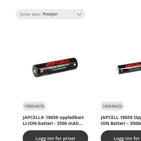
Sorter etter
100054670
100049420
JAPCELL® 18650 oppladbart
JAPCELL 18650 Opp
Li-ION-batteri - 3500 mAh
ION Batteri – 350
med USB-C-kontakt
Logg inn for priser
Logg inn for 