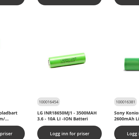
100016454
100016381
ladbart
LG INR18650MJ1 - 3500MAH
Sony Konio
 m/
3.6 - 10A LI -ION Batteri
2600mAh Li 
priser
Logg inn for priser
Logg 