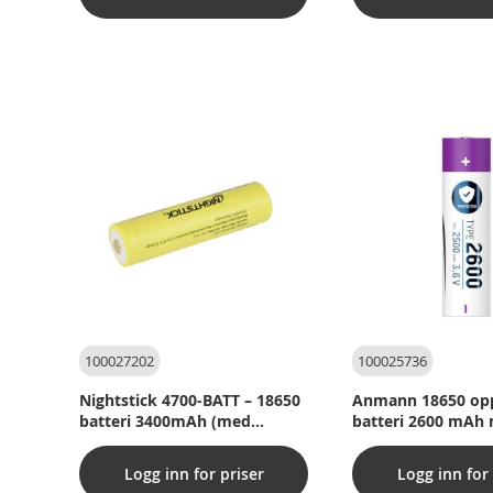
100027202
100025736
Nightstick 4700-BATT – 18650
Anmann 18650 opp
batteri 3400mAh (med
batteri 2600 mAh
knapp)
sikkerhetskrets
Logg inn for priser
Logg inn for 