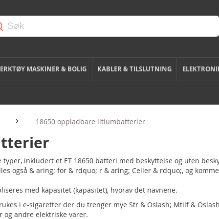
ERKTØY MASKINER & BOLIG
KABLER & TILSLUTNING
ELEKTRONI
18650 oppladbare litiumbatterier
tterier
ge typer, inkludert et ET 18650 batteri med beskyttelse og uten besky
s også & aring; for & rdquo; r & aring; Celler & rdquo;, og kommer 
ipliseres med kapasitet (kapasitet), hvorav det navnene.
 brukes i e-sigaretter der du trenger mye Str & Oslash; Mtilf & Osl
er og andre elektriske varer.