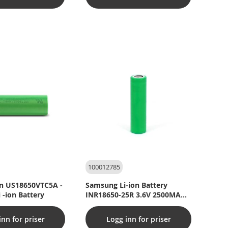
100012785
n US18650VTC5A -
Samsung Li-ion Battery
-ion Battery
INR18650-25R 3.6V 2500MAH-
10C
inn for priser
Logg inn for priser