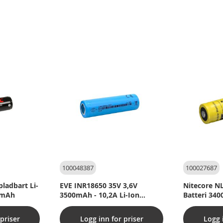
100048387
100027687
ladbart Li-
EVE INR18650 35V 3,6V
Nitecore NL
0mAh
3500mAh - 10,2A Li-Ion
Batteri 34
batteri
priser
Logg inn for priser
Logg 