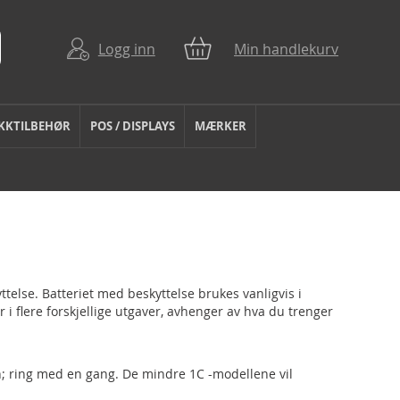
Logg inn
Min handlekurv
KKTILBEHØR
POS / DISPLAYS
MÆRKER
ttelse. Batteriet med beskyttelse brukes vanligvis i
i flere forskjellige utgaver, avhenger av hva du trenger
ash; ring med en gang. De mindre 1C -modellene vil