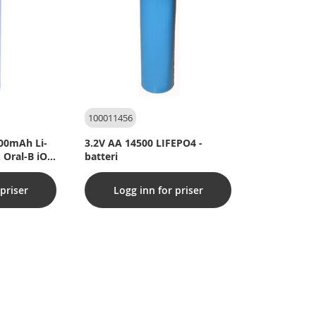
100011456
800mAh Li-
3.2V AA 14500 LIFEPO4 -
. Oral-B iO
batteri
priser
Logg inn for priser