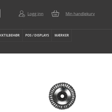
Logg inn
Min handlekurv
KKTILBEHØR
POS / DISPLAYS
MÆRKER