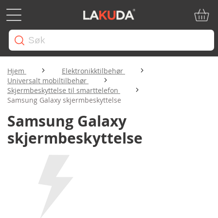
Min ha
Hjem
Elektronikktilbehør
Universalt mobiltilbehør
Skjermbeskyttelse til smarttelefon
Samsung Galaxy skjermbeskyttelse
Samsung Galaxy
skjermbeskyttelse