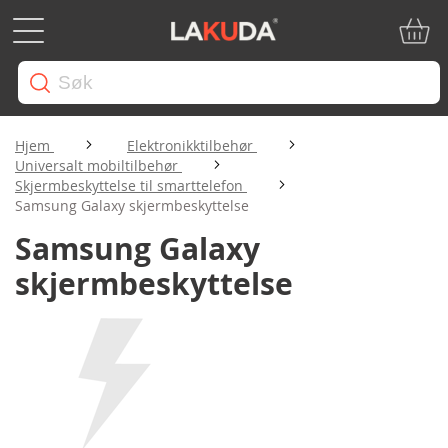
Min ha
Hjem
Elektronikktilbehør
Universalt mobiltilbehør
Skjermbeskyttelse til smarttelefon
Samsung Galaxy skjermbeskyttelse
Samsung Galaxy
skjermbeskyttelse