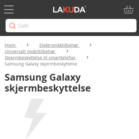
Min ha
Hjem
Elektronikktilbehør
Universalt mobiltilbehør
Skjermbeskyttelse til smarttelefon
Samsung Galaxy skjermbeskyttelse
Samsung Galaxy
skjermbeskyttelse