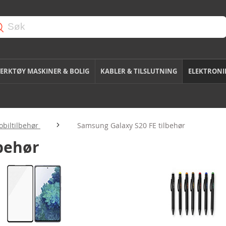
ERKTØY MASKINER & BOLIG
KABLER & TILSLUTNING
ELEKTRONI
biltilbehør
Samsung Galaxy S20 FE tilbehør
behør