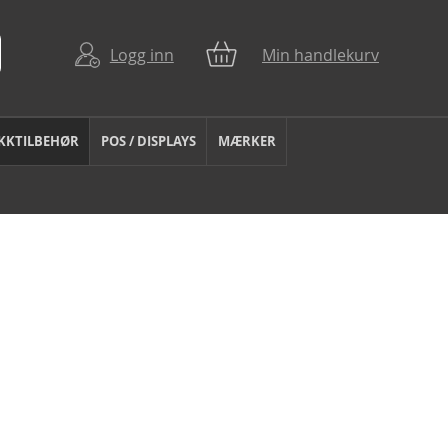
Logg inn
Min handlekurv
KKTILBEHØR
POS / DISPLAYS
MÆRKER