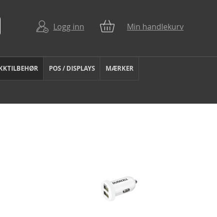
Logg inn
Min handlekurv
KKTILBEHØR
POS / DISPLAYS
MÆRKER