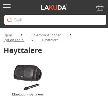
Min ha
Hjem
Elektronikktilbehør
Lyd og radio
Høyttalere
Høyttalere
Bluetooth-høyttalere