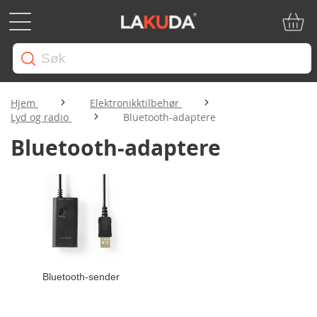
Min ha
Hjem
Elektronikktilbehør
Lyd og radio
Bluetooth-adaptere
Bluetooth-adaptere
Bluetooth-sender