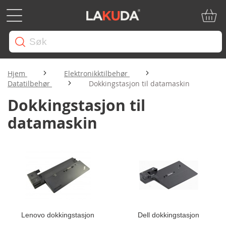
Min ha
Hjem
Elektronikktilbehør
Datatilbehør
Dokkingstasjon til datamaskin
Dokkingstasjon til
datamaskin
Lenovo dokkingstasjon
Dell dokkingstasjon